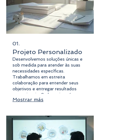
01.
Projeto Personalizado
Desenvolvemos soluções únicas e
sob medida para atender às suas
necessidades específicas.
Trabalhamos em estreita
colaboração para entender seus
objetivos e entregar resultados
excepcionais. Cada projeto é uma
Mostrar más
oportunidade de inovação e
sucesso. Garanta que suas
expectativas sejam totalmente
atendidas com um plano dedicado.