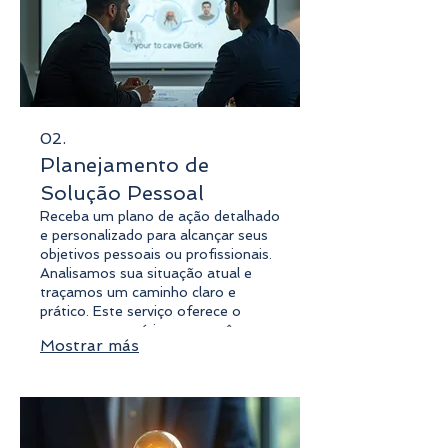
02.
Planejamento de
Solução Pessoal
Receba um plano de ação detalhado
e personalizado para alcançar seus
objetivos pessoais ou profissionais.
Analisamos sua situação atual e
traçamos um caminho claro e
prático. Este serviço oferece o
suporte necessário para você
Mostrar más
avançar com confiança. Tenha um
guia estratégico focado no seu
desenvolvimento.