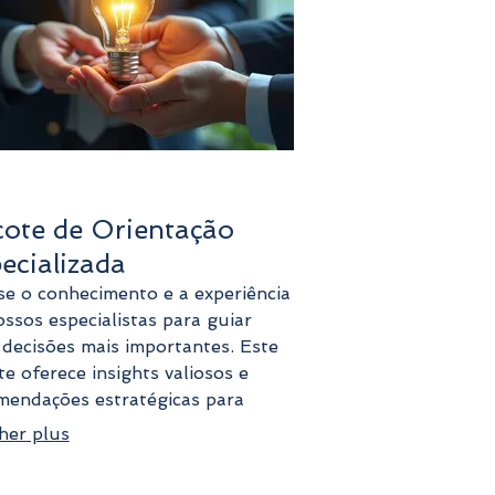
ote de Orientação
ecializada
se o conhecimento e a experiência
ssos especialistas para guiar
 decisões mais importantes. Este
e oferece insights valiosos e
mendações estratégicas para
izar seus resultados. Beneficie-se
her plus
rientação premium para superar
áculos e alcançar novos