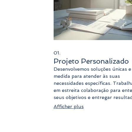
01.
Projeto Personalizado
Desenvolvemos soluções únicas e
medida para atender às suas
necessidades específicas. Trabal
em estreita colaboração para ent
seus objetivos e entregar resulta
excepcionais. Cada projeto é uma
Afficher plus
oportunidade de inovação e suces
Garanta que suas expectativas se
totalmente atendidas com um pl