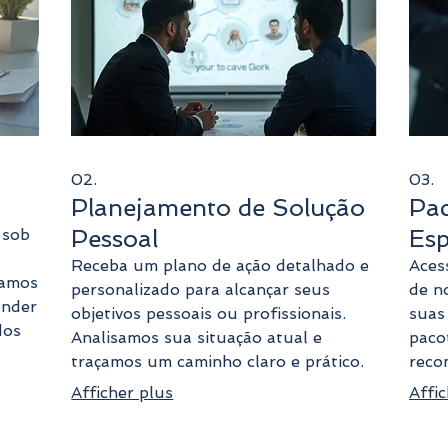
02.
03.
Planejamento de Solução
Pac
Pessoal
Esp
 sob
Receba um plano de ação detalhado e
Aces
hamos
personalizado para alcançar seus
de no
ender
objetivos pessoais ou profissionais.
suas
dos
Analisamos sua situação atual e
pacot
traçamos um caminho claro e prático.
reco
so.
Este serviço oferece o suporte
otim
Afficher plus
Affic
jam
necessário para você avançar com
de o
ano
confiança. Tenha um guia estratégico
obst