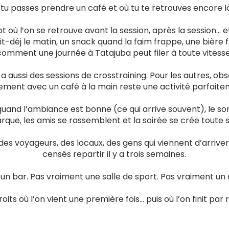
 tu passes prendre un café et où tu te retrouves encore là
ot où l’on se retrouve avant la session, après la session…
it-déj le matin, un snack quand la faim frappe, une bière f
comment une journée à Tatajuba peut filer à toute vitesse
y a aussi des sessions de crosstraining. Pour les autres, ob
ement avec un café à la main reste une activité parfait
and l’ambiance est bonne (ce qui arrive souvent), le so
rque, les amis se rassemblent et la soirée se crée toute s
 des voyageurs, des locaux, des gens qui viennent d’arriver
censés repartir il y a trois semaines.
un bar. Pas vraiment une salle de sport. Pas vraiment un 
its où l’on vient une première fois… puis où l’on finit par r